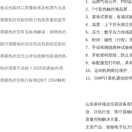
1、品牌气动元件、PI
食品包装封口质量标准及检测方法及在食品包装封口质量控制中的优势
2、7寸彩色触控液晶屏
3、菜单式界面，各项试
薄膜热封仪如何助力包装质量的提升
4、温度：上下封头独立控
薄膜热封仪常见标准解读：保障热封质量的准则剖析
5、压力：数字压力传感
6、时间：磁性（行程）
探讨薄膜热封仪在药品包装铝箔热封性能检测中的应用
7、手动和脚踏两种试验
8、开机密码登陆，防止
薄膜热封仪怎么评估面膜包装袋的热封质量
9、标配微型打印机，具
热封强度不达标？2025药典如何用包装薄膜热封仪检测药包材质量？
10、运动机构限位保护
11、GMP计算机通信
薄膜热封仪执行标准QB/T 2358解析：技术要点与应用实践
山东泉科瑞达仪器设备有
业、日化行业、医疗器械
质量控制解决方案。
主营产品，智能电子拉力