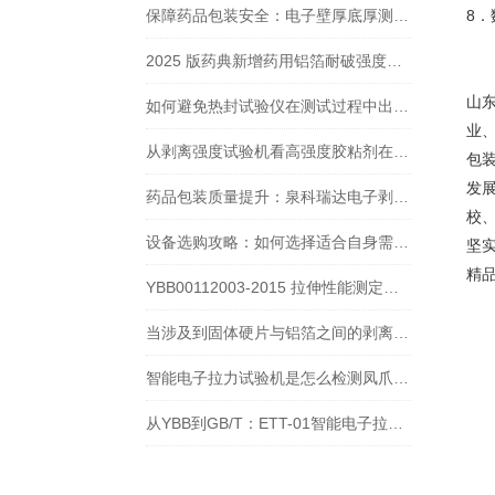
保障药品包装安全：电子壁厚底厚测试仪在2025药典中的关键作用
8
2025 版药典新增药用铝箔耐破强度要求：标准核心与泉科瑞达仪器解决方案
山
如何避免热封试验仪在测试过程中出现受热不均的问题？
业
从剥离强度试验机看高强度胶粘剂在实际中的粘结表现
包
发
药品包装质量提升：泉科瑞达电子剥离试验机在药典中的检测作用分析
校
设备选购攻略：如何选择适合自身需求的底厚壁厚/垂直轴偏差测试仪？
坚
精
YBB00112003-2015 拉伸性能测定法要求及薄膜拉力试验机检测应用
当涉及到固体硬片与铝箔之间的剥离力测试时，通常使用什么测试？
智能电子拉力试验机是怎么检测凤爪包装袋的热封强度的？
从YBB到GB/T：ETT-01智能电子拉力试验机如何破解医药食品包装检测难题