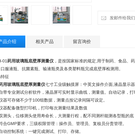
发邮件给我们：18
产品介绍
相关产品
留言询价
-01
药用玻璃瓶底壁厚测量仪
，是按国家标准的规定,用于制药、食品、
、口服液瓶、抗菌素瓶、输液瓶类及各类塑料瓶完成底壁厚检测用。
品特征
药用玻璃瓶底壁厚测量仪
七寸工业级触摸屏：中英文操作介面,液晶显示
、自带专业测试分析软件，液晶屏可实时显示曲线，测量值。自动记录，打
、仪器可存储不少于100组数据，测量点按记录间隔可设定。
、仪器配备微型打印机，打印每次测量结果及数值
、双测头，位移测头使用寿命长，大测量行程，配不同测杆能测各型瓶的底
、符合GMP要求，三级权限管理：操作员、管理员、复核员分责管理。
．自动控制系统：一键完成测试、打印、存储。