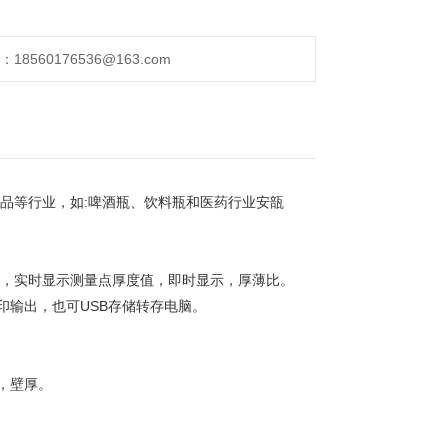
560176536@163.com
药品等行业，如:啤酒瓶、饮料瓶和医药行业安瓿
器，实时显示测量点厚度值，即时显示，厚薄比。
印输出，也可USB存储转存电脑。
，壁厚。