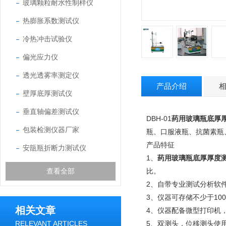
玻璃颗粒耐水性制样仪
热膨胀系数测试仪
冷热冲击试验仪
偏光应力仪
透光透雾率测定仪
产品介绍
壁厚底厚测试仪
垂直轴偏差测试仪
DBH-01
药用玻璃瓶底厚
包装检测仪器厂家
瓶、口服液瓶、抗菌素瓶
产品特征
安瓿瓶折断力测试仪
1、
药用玻璃瓶底厚厚度
查看全部
比。
2、自带专业测试分析软
3、仪器可存储不少于1
相关文章
4、仪器配备微型打印机
RELEVANT ARTICLES
5、双测头，位移测头使