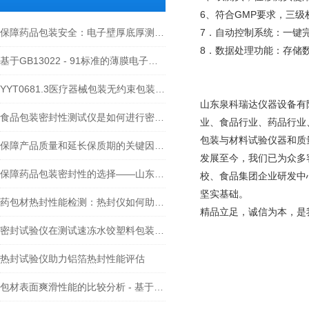
6、符合GMP要求，三
保障药品包装安全：电子壁厚底厚测试仪在2025药典中的关键作用
7．自动控制系统：一键
8．数据处理功能：存储
基于GB13022 - 91标准的薄膜电子拉力试验机检测技术及要点剖析
YYT0681.3医疗器械包装无约束包装抗内压破坏标准解读
山东泉科瑞达仪器设备有
食品包装密封性测试仪是如何进行密封性能检测的
业、食品行业、药品行业
包装与材料试验仪器和质
保障产品质量和延长保质期的关键因素：塑料软包装袋密封性检测仪
发展至今，我们已为众多
保障药品包装密封性的选择——山东泉科瑞达正负压无损密封仪的行业应用分析
校、食品集团企业研发中
坚实基础。
药包材热封性能检测：热封仪如何助力行业标准落地？
精品立足，诚信为本，是
密封试验仪在测试速冻水饺塑料包装整体密封性能中的应用
热封试验仪助力铝箔热封性能评估
包材表面爽滑性能的比较分析 - 基于摩擦系数测试