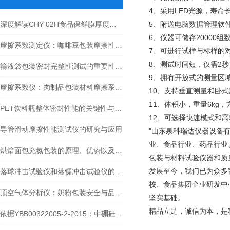
4、采用LED光源，寿命
深度解读CHY-02H食品保鲜膜厚度测量仪的工作原理
5、附送电脑数据管理软
6、仪器可储存20000组
摩擦系数测定仪：咖啡豆包装摩擦性能如何科学评估？
7、可进行试样与标样的
8、测试时间短，仅需2秒
输液袋包装密封完整性测试的重要性与方法
9、拥有开放式的测量区
摩擦系数仪：肉制品包装材料摩擦系数的测定、影响因素与工艺适配性研究
10、支持垂直测量和卧
11、体积小，重量6kg
PET饮料瓶整体密封性能的关键性与优化策略
12、可选择快速模式和
导管滑动摩擦性能测试仪的研究与应用
"山东泉科瑞达仪器设备
业、食品行业、药品行业
烘焙面包充氮包装的原理、优势以及顶空气体分析仪在这一过程中的重要性
包装与材料试验仪器和质
发展至今，我们已为众多
落球冲击试验仪和落镖冲击试验仪的比较和分析
校、食品集团企业研发中
顶空气体分析仪：奶粉包装安全与品质的检测卫士
坚实基础。
精品立足，诚信为本，是
依据YBB00322005-2-2015：中硼硅玻璃安瓿折断力测试方法解析