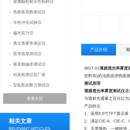
玻璃颗粒耐水性制样仪
热膨胀系数测试仪
冷热冲击试验仪
偏光应力仪
透光透雾率测定仪
产品介绍
壁厚底厚测试仪
垂直轴偏差测试仪
WGT-01
薄膜透光率雾度
包装检测仪器厂家
饮料等)的浊度或澄明度
测试原理
安瓿瓶折断力测试仪
薄膜透光率雾度测试仪
通
查看全部
与透射光通量之百分比为
产品特点
1、采用5.0寸TFT显
相关文章
2、满足CIE-A、CIE-
RELEVANT ARTICLES
3、无需预热，一键校准