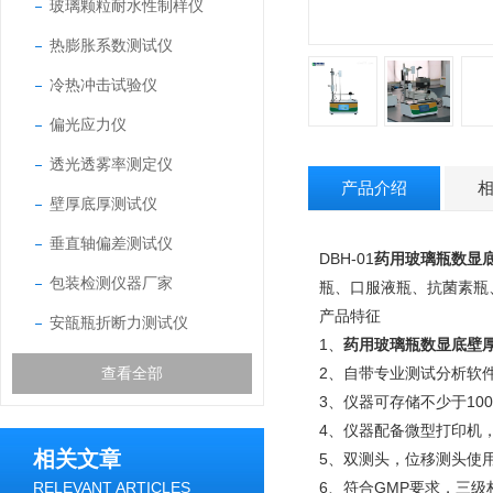
玻璃颗粒耐水性制样仪
热膨胀系数测试仪
冷热冲击试验仪
偏光应力仪
透光透雾率测定仪
产品介绍
壁厚底厚测试仪
垂直轴偏差测试仪
DBH-01
药用玻璃瓶数显
包装检测仪器厂家
瓶、口服液瓶、抗菌素瓶
产品特征
安瓿瓶折断力测试仪
1、
药用玻璃瓶数显底壁
查看全部
2、自带专业测试分析软
3、仪器可存储不少于1
4、仪器配备微型打印机
相关文章
5、双测头，位移测头使
RELEVANT ARTICLES
6、符合GMP要求，三