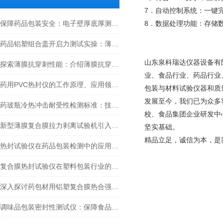
7．自动控制系统：一键
保障药品包装安全：电子壁厚底厚测试仪在2025药典中的关键作用
8．数据处理功能：存储
药品铝塑组合盖开启力测试实操：薄膜拉力试验机的应用要点
山东泉科瑞达仪器设备有
探索薄膜抗穿刺性能：介绍薄膜抗穿刺性能检测仪
业、食品行业、药品行业
药用PVC热封仪的工作原理、应用领域、技术特点
包装与材料试验仪器和质
发展至今，我们已为众多
药玻瓶冷热冲击耐受性检测标准：技术方法与行业规范深入分析
校、食品集团企业研发中
新型薄膜复合膜拉力剥离试验机引入开机密码登陆功能有什么优势？
坚实基础。
精品立足，诚信为本，是
热封试验仪在药品包装检测中的应用：2025药典新动向
复合膜热封试验仪在塑料包装行业的存在意义
深入探讨药包材用铝塑复合膜热合强度测试的意义
调味品包装密封性测试仪：保障食品安全的关键设备