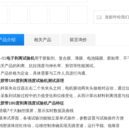
发邮件给我们：18
产品介绍
相关产品
留言询价
-01
电子剥离试验机
用于胶黏剂、复合膜、薄膜、电池隔膜、胶粘带、不
相关产品的剥离、抗拉强度与伸长率、剪切等性能测试。
：产品价格为定金，具体需要与工作人员进行沟通。
胶带180度剥离强度试验机
测试原理
试样装夹在仪器左右二个夹夹头之间，电机驱动两夹头做相对运动，通过
，采集到试验过程中的力值变化和位移变化，从而计算出材料剥离强度与
胶带180度剥离强度试验机
产品特征
、搭载7寸大触控摸屏，显示实时数据及曲线
、菜单式界面，各项试验功能独立菜单式操作，参数设置与试验操作方便
、精密滚珠丝杠传动，位移控制准确实现无级变速，运行平稳、低噪音