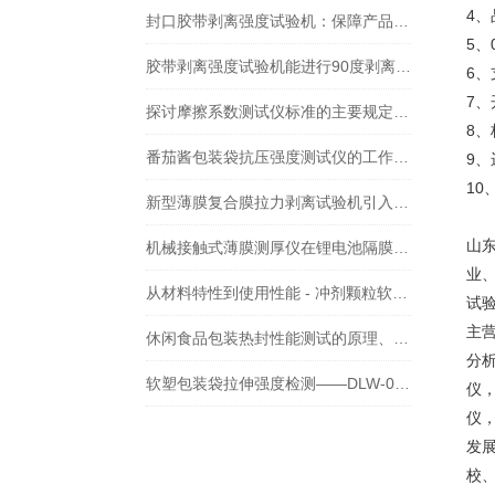
4
封口胶带剥离强度试验机：保障产品质量的关键设备
5、
胶带剥离强度试验机能进行90度剥离和T型剥离试验吗？
6
7
探讨摩擦系数测试仪标准的主要规定及其应用价值
8
番茄酱包装袋抗压强度测试仪的工作原理、应用及其在保障食品安全方面的作用
9
1
新型薄膜复合膜拉力剥离试验机引入开机密码登陆功能有什么优势？
山
机械接触式薄膜测厚仪在锂电池隔膜厚度检测中的应用
业
从材料特性到使用性能 - 冲剂颗粒软包装袋的全面检测
试
主
休闲食品包装热封性能测试的原理、方法、步骤及注意事项
分
软塑包装袋拉伸强度检测——DLW-02智能电子拉力试验机
仪
仪
发
校