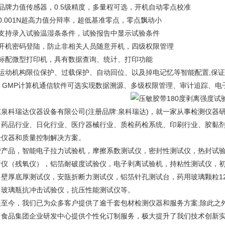
、品牌力值传感器，0.5级精度，多量程可选，开机自动零点校准
0.001N超高力值分辩率，超低基准零点，零点飘动小
、支持录入试验温湿条条件，试验报告中显示试验条件
、开机密码登陆，防止非相关人员随意开机，四级权限管理
、标配微型打印机，具有数据查询、统计、打印功能
、运动机构限位保护、过载保护、自动回位、以及掉电记忆等智能配置,保
0、GMP计算机通信软件可选实现数据溯源、多级权限管理、审计追踪、电
东泉科瑞达仪器设备有限公司(注册品牌:泉科瑞达)，就一家从事检测仪器
、药品行业、日化行业、医疗器械行业、质检药检系统、印刷行业、胶黏
验仪器和质量控制解决方案。
营产品，智能电子拉力试验机，摩擦系数测试仪，密封性测试仪，热封试
析仪（残氧仪），铝箔耐破度试验仪，电子剥离试验机，持粘性测试仪，
，壁厚底厚测试仪，安瓿折断力测试仪，铝箔针孔测试台，药用玻璃颗粒1
，玻璃瓶抗冲击试验仪，抗压性能测试仪等。
展至今，我们已为众多客户提供了逾千套包材检测仪器和服务方案;除此之
、食品集团企业研发中心提供个性化订制服务，极大提升了我们技术创新